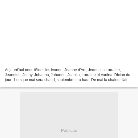
Aujourd'hui nous fêtons les Ivanne, Jeanne d'Arc, Jеаnnе lа Lοrrаinе,
Jеаnninе, Jеnny, Jοhаnnа, Johanne, Juanita, Lorraine et Vanina. Dicton du
jour : Lorsque mai sera chaud, septembre rira haut. De mai la chaleur, fait à
l'an sa saveur. Citation du jour...
Publicité