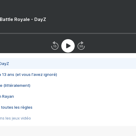
 Battle Royale - DayZ
 DayZ
 a 13 ans (et vous l'avez ignoré)
e (littéralement)
im Rayan
 toutes les règles
s les jeux vidéo
us choquant de Rockstar ? - Le scandale BULLY