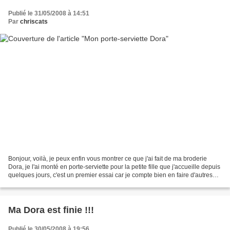
Publié le 31/05/2008 à 14:51
Par
chriscats
Bonjour, voilà, je peux enfin vous montrer ce que j'ai fait de ma broderie
Dora, je l'ai monté en porte-serviette pour la petite fille que j'accueille depuis
quelques jours, c'est un premier essai car je compte bien en faire d'autres
cet été, lorsque...
Ma Dora est finie !!!
Publié le 30/05/2008 à 19:56