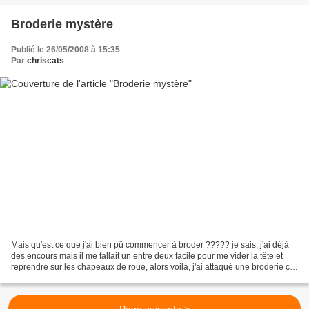
Broderie mystère
Publié le 26/05/2008 à 15:35
Par
chriscats
Mais qu'est ce que j'ai bien pû commencer à broder ????? je sais, j'ai déjà
des encours mais il me fallait un entre deux facile pour me vider la tête et
reprendre sur les chapeaux de roue, alors voilà, j'ai attaqué une broderie cet
après midi, à vous...