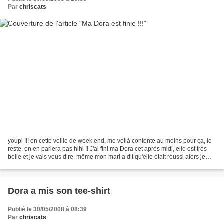
Par
chriscats
youpi !!! en cette veille de week end, me voilà contente au moins pour ça, le
reste, on en parlera pas hihi !! J'ai fini ma Dora cet après midi, elle est très
belle et je vais vous dire, même mon mari a dit qu'elle était réussi alors je
peux vous dire...
Dora a mis son tee-shirt
Publié le 30/05/2008 à 08:39
Par
chriscats