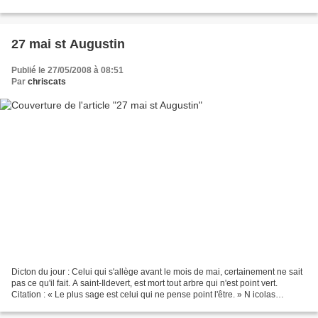
serviettes avec...
27 mai st Augustin
Publié le 27/05/2008 à 08:51
Par
chriscats
Dicton du jour : Celui qui s'allège avant le mois de mai, certainement ne sait
pas ce qu'il fait. A saint-Ildevert, est mort tout arbre qui n'est point vert.
Citation : « Le plus sage est celui qui ne pense point l'êtrе. » N icolas
Boileau-Despréaux Proverbe...