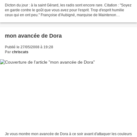
Dicton du jour : à la saint Gérard, les radis sont encore rare. Citation : "Soyez
en garde contre le goût que vous avez pour l'esprit. Trop d'esprit humilie
ceux qui en ont peu." Françoise d'Aubigné, marquise de Maintenon
Proverbe : "Le mensonge donne...
mon avancée de Dora
Publié le 27/05/2008 à 19:28
Par
chriscats
Je vous montre mon avancée de Dora à ce soir avant d'attaquer les couleurs