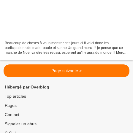
Beaucoup de choses à vous montrer ces jours-ci !! voici donc les
participations de marie-paule et karine Un grand merci !!! je pense que ce
marché de Noël va être très réussi, espéront qu'il y aura du monde !!! Merci,
merci, merci et encore merci !!!...
Page suivante >
Hébergé par Overblog
Top articles
Pages
Contact
Signaler un abus