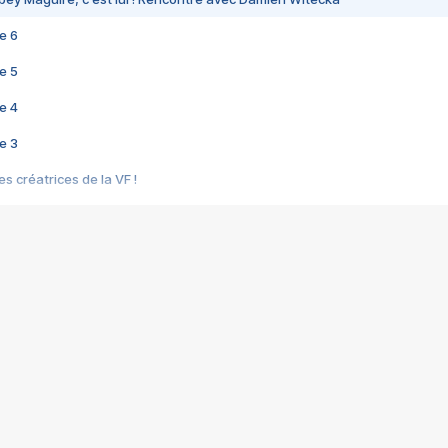
e 6
e 5
e 4
e 3
s créatrices de la VF !
e 2
e 1
e Mektoub My Love arrive enfin ! Rencontre avec Shaïn Boumedine et Sal
i : après Toni en famille
elle réalise le bouleversant Dites lui que je l'aime
ais ! Rencontre autour de Vie privée de Rebecca Zlotowski
 de Marguerite, Grave... Rencontre avec Ella Rumpf