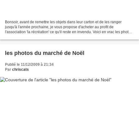
Bonsoir, avant de remettre les objets dans leur carton et de les ranger
jusqu'à l'année prochaine, je vous propose d'acheter au profit de
l'association 'la récréation' ce qu'il reste en invendu. Voici en vrac les photos,
j'ai fait de mon mieux pour que...
les photos du marché de Noël
Publié le 11/12/2009 à 21:34
Par
chriscats