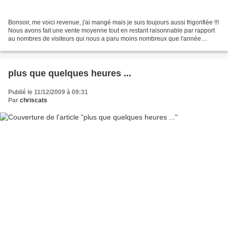
Bonsoir, me voici revenue, j'ai mangé mais je suis toujours aussi frigorifiée !!!
Nous avons fait une vente moyenne tout en restant raisonnable par rapport
au nombres de visiteurs qui nous a paru moins nombreux que l'année
dernière, nous avons fait 950euro...
plus que quelques heures ...
Publié le 11/12/2009 à 09:31
Par
chriscats