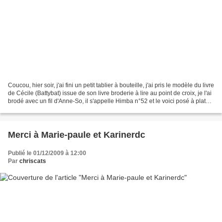
Coucou, hier soir, j'ai fini un petit tablier à bouteille, j'ai pris le modèle du livre
de Cécile (Battybat) issue de son livre broderie à lire au point de croix, je l'ai
brodé avec un fil d'Anne-So, il s'appelle Himba n°52 et le voici posé à plat
pour...
Merci à Marie-paule et Karinerdc
Publié le 01/12/2009 à 12:00
Par
chriscats